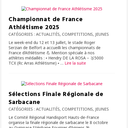
Championnat de France
Athlétisme 2025
CATÉGORIES :
ACTUALITÉS
,
COMPETITIONS
,
JEUNES
Le week-end du 12 et 13 juillet, le stade Roger
Serzian de Belfort a accueilli les championnats de
France d’Athlétisme 💪 Mention spéciale à nos
athlètes médaillés : ▪ Hendry DE LA ROSA – 🥉5000
TCX (Rc Arras Athlétisme) ▪ …
Lire la suite­­
Sélections Finale Régionale de
Sarbacane
CATÉGORIES :
ACTUALITÉS
,
COMPETITIONS
,
JEUNES
Le Comité Régional Handisport Hauts-de-France
organise la finale régionale de sarbacane le 8 octobre
au Gymnase Stéphane Fournier d’Amiens 🎯