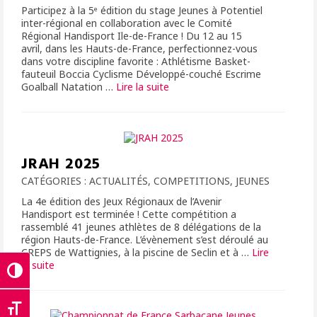
Participez à la 5ᵉ édition du stage Jeunes à Potentiel
inter-régional en collaboration avec le Comité
Régional Handisport Ile-de-France ! Du 12 au 15
avril, dans les Hauts-de-France, perfectionnez-vous
dans votre discipline favorite : Athlétisme Basket-
fauteuil Boccia Cyclisme Développé-couché Escrime
Goalball Natation …
Lire la suite­­
JRAH 2025
CATÉGORIES :
ACTUALITÉS
,
COMPETITIONS
,
JEUNES
La 4e édition des Jeux Régionaux de l’Avenir
Handisport est terminée ! Cette compétition a
rassemblé 41 jeunes athlètes de 8 délégations de la
région Hauts-de-France. L’évènement s’est déroulé au
CREPS de Wattignies, à la piscine de Seclin et à …
Lire
la suite­­
Passer en contraste élevé
Changer la taille de la police