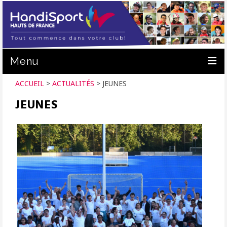
Menu
ACCUEIL
>
ACTUALITÉS
>
JEUNES
ACTUALITÉS
JEUNES
C.R. HANDISPORT
PRATIQUER
PRÊT DE MATÉRIEL
FORMATION
NOUS SOUTENIR
CALENDRIER