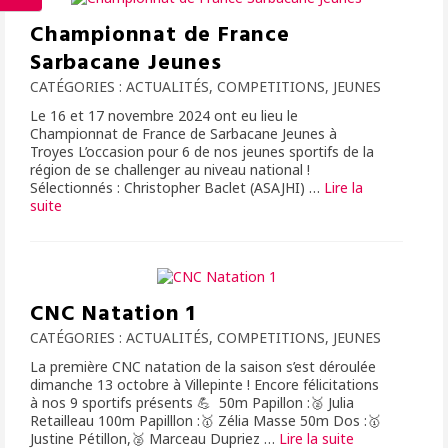
Championnat de France
Sarbacane Jeunes
CATÉGORIES :
ACTUALITÉS
,
COMPETITIONS
,
JEUNES
Le 16 et 17 novembre 2024 ont eu lieu le
Championnat de France de Sarbacane Jeunes à
Troyes L’occasion pour 6 de nos jeunes sportifs de la
région de se challenger au niveau national !
Sélectionnés : Christopher Baclet (ASAJHI) …
Lire la
suite­­
CNC Natation 1
CATÉGORIES :
ACTUALITÉS
,
COMPETITIONS
,
JEUNES
La première CNC natation de la saison s’est déroulée
dimanche 13 octobre à Villepinte ! Encore félicitations
à nos 9 sportifs présents 💪 50m Papillon :🥈 Julia
Retailleau 100m Papilllon :🥇 Zélia Masse 50m Dos :🥇
Justine Pétillon,🥈 Marceau Dupriez …
Lire la suite­­