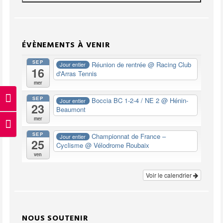
ÉVÈNEMENTS À VENIR
SEP
Réunion de rentrée
@ Racing Club
Jour entier
16
d'Arras Tennis
mer
SEP
Boccia BC 1-2-4 / NE 2
@ Hénin-
Passer en contraste élevé
Jour entier
23
Beaumont
mer
Changer la taille de la police
SEP
Championnat de France –
Jour entier
25
Cyclisme
@ Vélodrome Roubaix
ven
Voir le calendrier
NOUS SOUTENIR