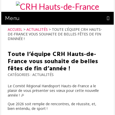
Menu
ACCUEIL
>
ACTUALITÉS
>
TOUTE L’ÉQUIPE CRH HAUTS-
ACTUALITÉS
DE-FRANCE VOUS SOUHAITE DE BELLES FÊTES DE FIN
D’ANNÉE !
C.R. HANDISPORT
Toute l’équipe CRH Hauts-de-
PRATIQUER
France vous souhaite de belles
PRÊT DE MATÉRIEL
fêtes de fin d’année !
FORMATION
CATÉGORIES :
ACTUALITÉS
NOUS SOUTENIR
Le Comité Régional Handisport Hauts-de-France a le
plaisir de vous présenter ses vœux pour cette nouvelle
année ! 🎉
CALENDRIER
Que 2026 soit remplie de rencontres, de réussite, et,
bien entendu, de sport !