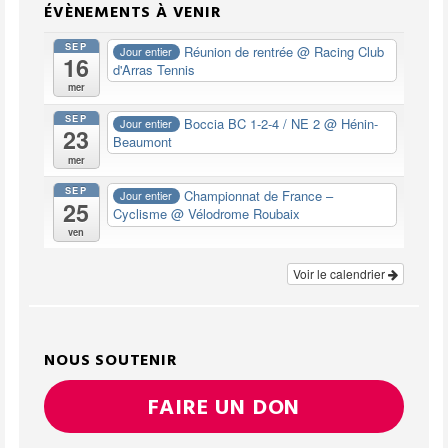
ÉVÈNEMENTS À VENIR
SEP
Réunion de rentrée
@ Racing Club
Jour entier
16
d'Arras Tennis
mer
SEP
Boccia BC 1-2-4 / NE 2
@ Hénin-
Jour entier
23
Beaumont
mer
SEP
Championnat de France –
Jour entier
25
Cyclisme
@ Vélodrome Roubaix
ven
Voir le calendrier
NOUS SOUTENIR
FAIRE UN DON