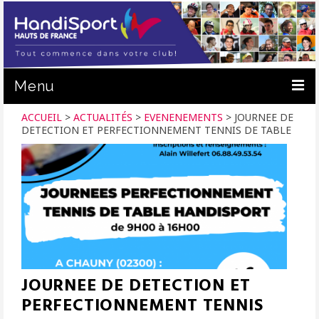
Menu
ACCUEIL
>
ACTUALITÉS
>
EVENENEMENTS
>
JOURNEE DE
ACTUALITÉS
DETECTION ET PERFECTIONNEMENT TENNIS DE TABLE
C.R. HANDISPORT
PRATIQUER
PRÊT DE MATÉRIEL
FORMATION
NOUS SOUTENIR
JOURNEE DE DETECTION ET
PERFECTIONNEMENT TENNIS
CALENDRIER