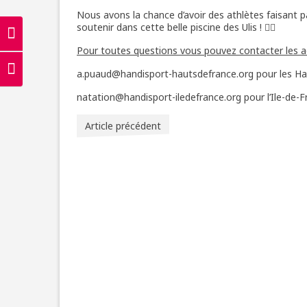
Nous avons la chance d’avoir des athlètes faisant pa
soutenir dans cette belle piscine des Ulis ! 🏊‍♀️
Passer en contraste élevé
Pour toutes questions vous pouvez contacter les a
Changer la taille de la police
a.puaud@handisport-hautsdefrance.org pour les Ha
natation@handisport-iledefrance.org pour l’Ile-de-
Article précédent