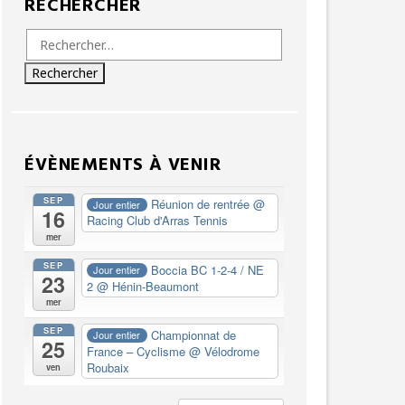
RECHERCHER
Rechercher :
ÉVÈNEMENTS À VENIR
SEP
Réunion de rentrée
@
Jour entier
16
Racing Club d'Arras Tennis
mer
SEP
Boccia BC 1-2-4 / NE
Jour entier
23
2
@ Hénin-Beaumont
mer
SEP
Championnat de
Jour entier
25
France – Cyclisme
@ Vélodrome
Roubaix
ven