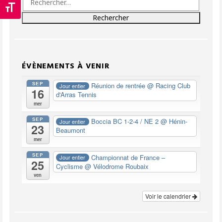
Changer la taille de la police
ÉVÈNEMENTS À VENIR
SEP
Réunion de rentrée
@ Racing Club
Jour entier
16
d'Arras Tennis
mer
SEP
Boccia BC 1-2-4 / NE 2
@ Hénin-
Jour entier
23
Beaumont
mer
SEP
Championnat de France –
Jour entier
25
Cyclisme
@ Vélodrome Roubaix
ven
Voir le calendrier