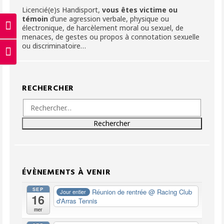
Licencié(e)s Handisport,
vous êtes victime ou
témoin
d’une agression verbale, physique ou
électronique, de harcèlement moral ou sexuel, de
Passer en contraste élevé
menaces, de gestes ou propos à connotation sexuelle
ou discriminatoire…
Changer la taille de la police
RECHERCHER
Rechercher :
ÉVÈNEMENTS À VENIR
SEP
Réunion de rentrée
@ Racing Club
Jour entier
16
d'Arras Tennis
mer