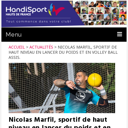
Menu
ACCUEIL
>
ACTUALITÉS
>
NICOLAS MARFIL, SPORTIF DE
ACTUALITÉS
HAUT NIVEAU EN LANCER DU POIDS ET EN VOLLEY BALL
ASSIS.
C.R. HANDISPORT
PRATIQUER
PRÊT DE MATÉRIEL
FORMATION
NOUS SOUTENIR
Nicolas Marfil, sportif de haut
CALENDRIER
niveau en lancer du poids et en