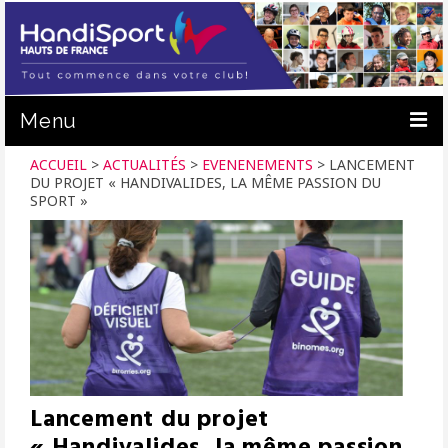
Menu
ACCUEIL
>
ACTUALITÉS
>
EVENENEMENTS
>
LANCEMENT
ACTUALITÉS
DU PROJET « HANDIVALIDES, LA MÊME PASSION DU
SPORT »
C.R. HANDISPORT
PRATIQUER
PRÊT DE MATÉRIEL
FORMATION
NOUS SOUTENIR
Lancement du projet
CALENDRIER
« Handivalides, la même passion