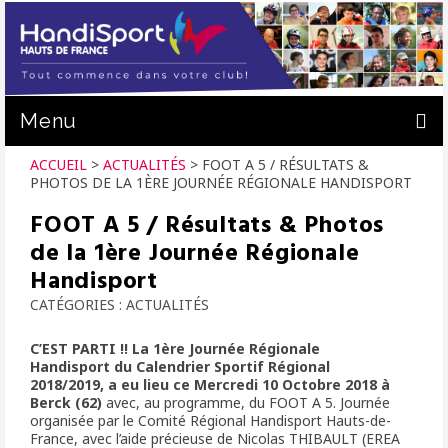
Menu
ACCUEIL
>
ACTUALITÉS
>
FOOT A 5 / RÉSULTATS &
ACTUALITÉS
PHOTOS DE LA 1ÈRE JOURNÉE RÉGIONALE HANDISPORT
C.R. HANDISPORT
FOOT A 5 / Résultats & Photos
de la 1ère Journée Régionale
PRATIQUER
Handisport
PRÊT DE MATÉRIEL
CATÉGORIES :
ACTUALITÉS
FORMATION
C’EST PARTI !! La 1ère Journée Régionale
Handisport du Calendrier Sportif Régional
NOUS SOUTENIR
2018/2019, a eu lieu ce Mercredi 10 Octobre 2018 à
Berck (62)
avec, au programme, du FOOT A 5. Journée
organisée par le Comité Régional Handisport Hauts-de-
CALENDRIER
France, avec l’aide précieuse de Nicolas THIBAULT (EREA