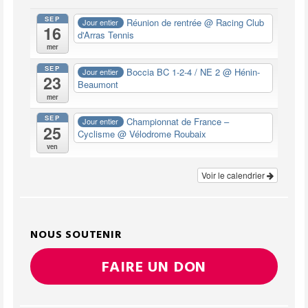
SEP
Réunion de rentrée
@ Racing Club
Jour entier
16
d'Arras Tennis
mer
SEP
Boccia BC 1-2-4 / NE 2
@ Hénin-
Jour entier
23
Beaumont
mer
SEP
Championnat de France –
Jour entier
25
Cyclisme
@ Vélodrome Roubaix
ven
Voir le calendrier
NOUS SOUTENIR
FAIRE UN DON